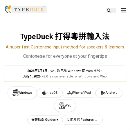
TypeDuck 打得粵拼輸入法
A super fast Cantonese input method for speakers & learners
Cantonese for everyone at your fingertips
2026年7月1日
：
v2.0 現已喺 Windows 同 Web 推出。
July 1, 2026
:
v2.0 is now available for Windows and Web.
Windows
macOS
iPhone/iPad
Android
v2.0
Web
v2.0
安裝指南 Guides ▾
功能介紹 Features →