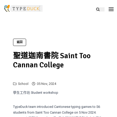
返回
聖道迦南書院 Saint Too
Cannan College
School
05 Nov, 2024
學生工作坊 Student workshop
TypeDuck team introduced Cantonese typing games to S6
students from Saint Too Cannan College on 5 Nov 2024.