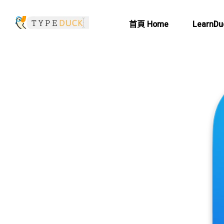
首頁 Home
LearnDu