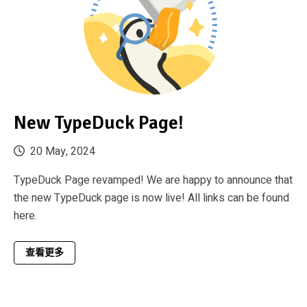
New TypeDuck Page!
20 May, 2024
TypeDuck Page revamped! We are happy to announce that
the new TypeDuck page is now live! All links can be found
here.
查看更多